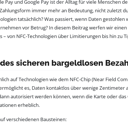
 Pay und Google Pay ist der Alltag für viele Menschen d
 Zahlungsform immer mehr an Bedeutung, nicht zuletzt d
hnologien tatsächlich? Was passiert, wenn Daten gestohle
hmen vor Betrug? In diesem Beitrag werfen wir einen det
 – von NFC-Technologien über Limitierungen bis hin zu Ti
 des sicheren bargeldlosen Beza
lich auf Technologien wie dem NFC-Chip (Near Field Commu
 ermöglicht es, Daten kontaktlos über wenige Zentimeter 
 dann autorisiert werden können, wenn die Karte oder das 
tionen erheblich.
 auf verschiedenen Bausteinen: