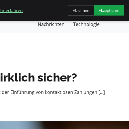
hr erfahren
Ablehnen
Akzeptieren
chäft
Gesundheit
Kochen
Nachricht
Nachrichten
Technologie
rklich sicher?
it der Einführung von kontaktlosen Zahlungen […]