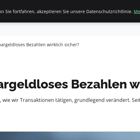
 Sie fortfahren, akzeptieren Sie unsere Datenschutzrichtlinie.
Me
inanzen & Immobilien
Frauen / Mode
General
Ges
bargeldloses Bezahlen wirklich sicher?
argeldloses Bezahlen wi
, wie wir Transaktionen tätigen, grundlegend verändert. Se