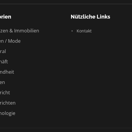
rien
Nützliche Links
zen & Immobilien
Kontakt
n / Mode
ral
äft
ndheit
en
icht
ichten
ologie