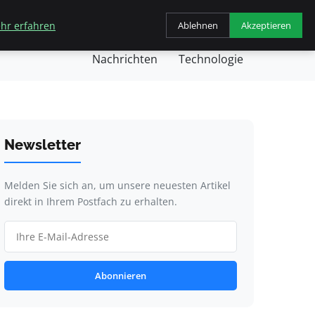
hr erfahren
Ablehnen
Akzeptieren
chäft
Gesundheit
Kochen
Nachricht
Nachrichten
Technologie
Newsletter
Melden Sie sich an, um unsere neuesten Artikel
direkt in Ihrem Postfach zu erhalten.
Abonnieren