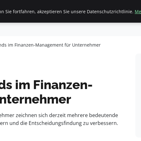
 Sie fortfahren, akzeptieren Sie unsere Datenschutzrichtlinie.
Me
inanzen & Immobilien
Frauen / Mode
General
Ges
rends im Finanzen-Management für Unternehmer
ds im Finanzen-
Unternehmer
ehmer zeichnen sich derzeit mehrere bedeutende
eigern und die Entscheidungsfindung zu verbessern.