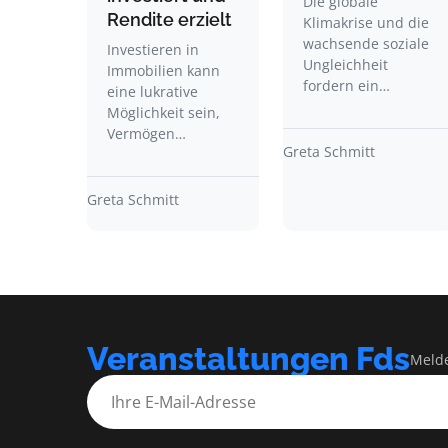
Die globale
Rendite erzielt
Klimakrise und die
wachsende soziale
Investieren in
Ungleichheit
Immobilien kann
fordern ein…
eine lukrative
Möglichkeit sein,
Vermögen…
Greta Schmitt
Greta Schmitt
Veranstaltungen Fds
Melde