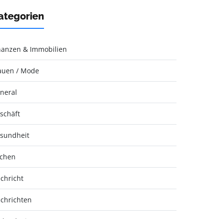
ategorien
nanzen & Immobilien
auen / Mode
neral
schäft
sundheit
chen
chricht
chrichten