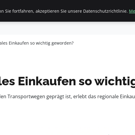
 Sie fortfahren, akzeptieren Sie unsere Datenschutzrichtlinie.
Me
inanzen & Immobilien
Frauen / Mode
General
Ges
ales Einkaufen so wichtig geworden?
les Einkaufen so wicht
ellen Transportwegen geprägt ist, erlebt das regionale Ein