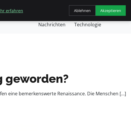
hr erfahren
Ablehnen
Akzeptieren
chäft
Gesundheit
Kochen
Nachricht
Nachrichten
Technologie
ig geworden?
kaufen eine bemerkenswerte Renaissance. Die Menschen […]