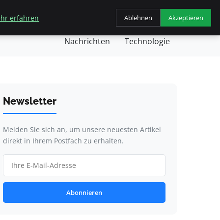
hr erfahren
Ablehnen
Akzeptieren
chäft
Gesundheit
Kochen
Nachricht
Nachrichten
Technologie
Newsletter
Melden Sie sich an, um unsere neuesten Artikel
direkt in Ihrem Postfach zu erhalten.
Abonnieren