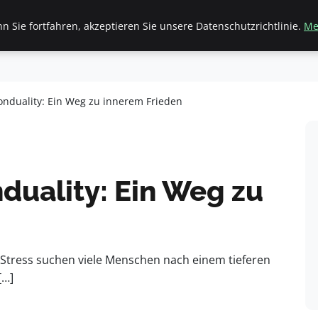
 Sie fortfahren, akzeptieren Sie unsere Datenschutzrichtlinie.
Me
inanzen & Immobilien
Frauen / Mode
General
Ges
onduality: Ein Weg zu innerem Frieden
duality: Ein Weg zu
d Stress suchen viele Menschen nach einem tieferen
[…]