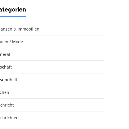
ategorien
nanzen & Immobilien
auen / Mode
neral
schäft
sundheit
chen
chricht
chrichten