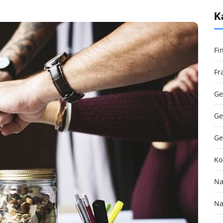
K
Fi
Fr
Ge
Ge
Ge
Ko
Na
Na