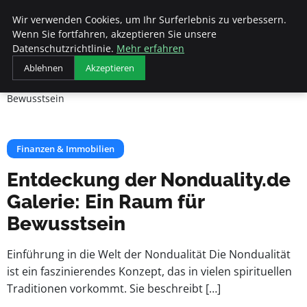
Veranstaltungen
Wir verwenden Cookies, um Ihr Surferlebnis zu verbessern.
Fds
Wenn Sie fortfahren, akzeptieren Sie unsere
Datenschutzrichtlinie.
Mehr erfahren
Startseite
Finanzen & Immobilien
Ablehnen
Akzeptieren
Entdeckung der Nonduality.de Galerie: Ein Raum für
Bewusstsein
Finanzen & Immobilien
Entdeckung der Nonduality.de
Galerie: Ein Raum für
Bewusstsein
Einführung in die Welt der Nondualität Die Nondualität
ist ein faszinierendes Konzept, das in vielen spirituellen
Traditionen vorkommt. Sie beschreibt […]