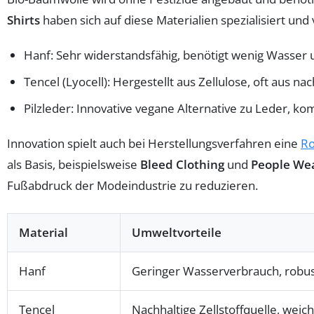
Shirts
haben sich auf diese Materialien spezialisiert un
Hanf: Sehr widerstandsfähig, benötigt wenig Wasser u
Tencel (Lyocell): Hergestellt aus Zellulose, oft aus n
Pilzleder: Innovative vegane Alternative zu Leder, ko
Innovation spielt auch bei Herstellungsverfahren eine
Ro
als Basis, beispielsweise
Bleed Clothing
und
People Wea
Fußabdruck der Modeindustrie zu reduzieren.
Material
Umweltvorteile
Hanf
Geringer Wasserverbrauch, robus
Tencel
Nachhaltige Zellstoffquelle, weic