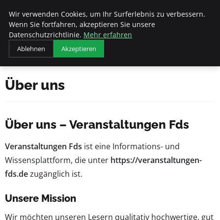
Veranstaltungen
Wir verwenden Cookies, um Ihr Surferlebnis zu verbessern.
Fds
Wenn Sie fortfahren, akzeptieren Sie unsere
Datenschutzrichtlinie.
Mehr erfahren
Ablehnen
Akzeptieren
Startseite
Über uns
Über uns
Über uns – Veranstaltungen Fds
Veranstaltungen Fds
ist eine Informations- und
Wissensplattform, die unter
https://veranstaltungen-
fds.de
zugänglich ist.
Unsere Mission
Wir möchten unseren Lesern qualitativ hochwertige, gut