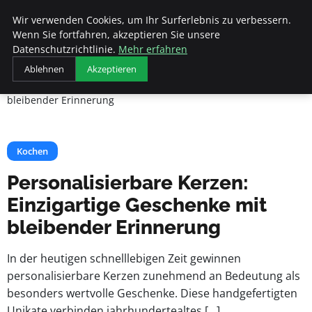
Veranstaltungen
Wir verwenden Cookies, um Ihr Surferlebnis zu verbessern.
Fds
Wenn Sie fortfahren, akzeptieren Sie unsere
Datenschutzrichtlinie.
Mehr erfahren
Startseite
Kochen
Ablehnen
Akzeptieren
Personalisierbare Kerzen: Einzigartige Geschenke mit
bleibender Erinnerung
Kochen
Personalisierbare Kerzen:
Einzigartige Geschenke mit
bleibender Erinnerung
In der heutigen schnelllebigen Zeit gewinnen
personalisierbare Kerzen zunehmend an Bedeutung als
besonders wertvolle Geschenke. Diese handgefertigten
Unikate verbinden jahrhundertealtes […]