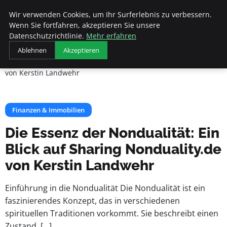
Veranstaltungen
Wir verwenden Cookies, um Ihr Surferlebnis zu verbessern.
Fds
Wenn Sie fortfahren, akzeptieren Sie unsere
Datenschutzrichtlinie.
Mehr erfahren
Startseite
Finanzen & Immobilien
Ablehnen
Akzeptieren
Die Essenz der Nondualität: Ein Blick auf Sharing Nonduality.de
von Kerstin Landwehr
Finanzen & Immobilien
Die Essenz der Nondualität: Ein
Blick auf Sharing Nonduality.de
von Kerstin Landwehr
Einführung in die Nondualität Die Nondualität ist ein
faszinierendes Konzept, das in verschiedenen
spirituellen Traditionen vorkommt. Sie beschreibt einen
Zustand, […]