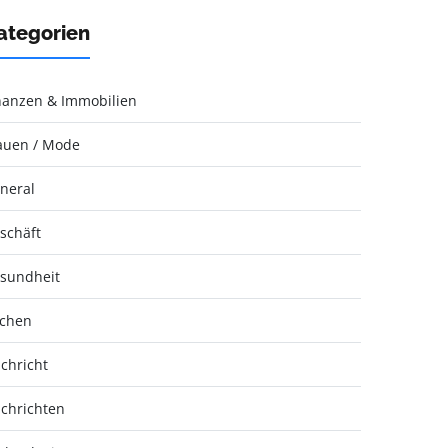
ategorien
nanzen & Immobilien
auen / Mode
neral
schäft
sundheit
chen
chricht
chrichten