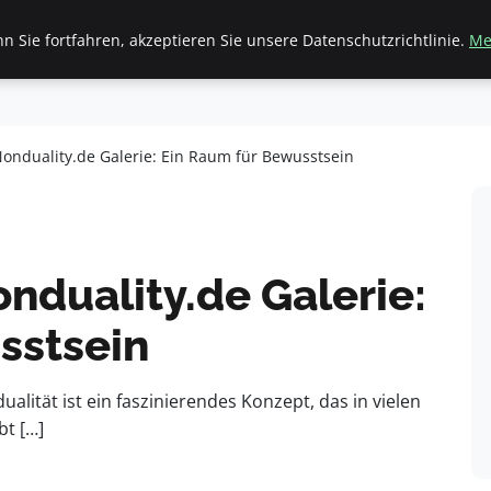
 Sie fortfahren, akzeptieren Sie unsere Datenschutzrichtlinie.
Me
inanzen & Immobilien
Frauen / Mode
General
Ges
onduality.de Galerie: Ein Raum für Bewusstsein
nduality.de Galerie:
sstsein
alität ist ein faszinierendes Konzept, das in vielen
bt […]