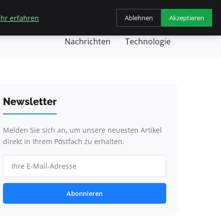
hr erfahren
Ablehnen
Akzeptieren
chäft
Gesundheit
Kochen
Nachricht
Nachrichten
Technologie
Newsletter
Melden Sie sich an, um unsere neuesten Artikel
direkt in Ihrem Postfach zu erhalten.
Abonnieren