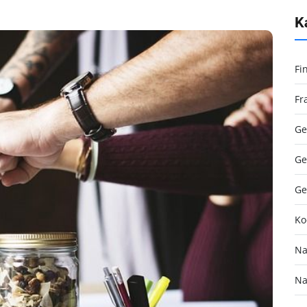
K
Fi
Fr
Ge
Ge
Ge
Ko
Na
Na